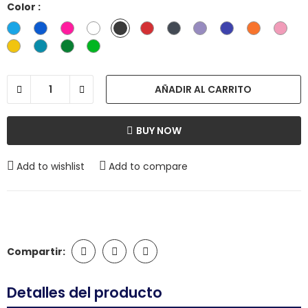
Color :
Azul
Azul
Fuccia
Blanco
Gris
Rojo
Gris
Lila
Morado
Naranja
Palo
Cielo
Oscuro
oscuro
de
Amarillo
Turquesa
Verde
Verde
rosa
Limon
AÑADIR AL CARRITO
BUY NOW
Add to wishlist
Add to compare
Compartir:
Detalles del producto