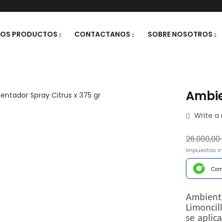
ROS PRODUCTOS
CONTACTANOS
SOBRE NOSOTROS
Ambie
Write a 
26.000,00
Impuestos i
Com
Ambien
Limoncil
se aplic